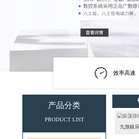
效率高速
产品分类
PRODUCT LIST
九游娱乐